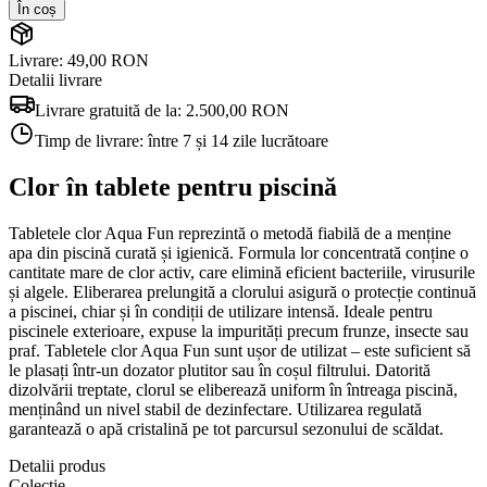
În coș
Livrare: 49,00 RON
Detalii livrare
Livrare gratuită de la:
2.500,00 RON
Timp de livrare:
între 7 și 14 zile lucrătoare
Clor în tablete pentru piscină
Tabletele clor Aqua Fun reprezintă o metodă fiabilă de a menține
apa din piscină curată și igienică. Formula lor concentrată conține o
cantitate mare de clor activ, care elimină eficient bacteriile, virusurile
și algele. Eliberarea prelungită a clorului asigură o protecție continuă
a piscinei, chiar și în condiții de utilizare intensă. Ideale pentru
piscinele exterioare, expuse la impurități precum frunze, insecte sau
praf. Tabletele clor Aqua Fun sunt ușor de utilizat – este suficient să
le plasați într-un dozator plutitor sau în coșul filtrului. Datorită
dizolvării treptate, clorul se eliberează uniform în întreaga piscină,
menținând un nivel stabil de dezinfectare. Utilizarea regulată
garantează o apă cristalină pe tot parcursul sezonului de scăldat.
Detalii produs
Colecție