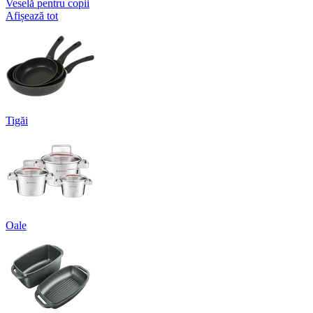
Veselă pentru copii
Afișează tot
Tigăi
Oale