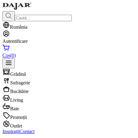
România
Autentificare
Coș
(0)
Grădină
Sufragerie
Bucătărie
Living
Baie
Promoții
Outlet
Inspirații
Contact