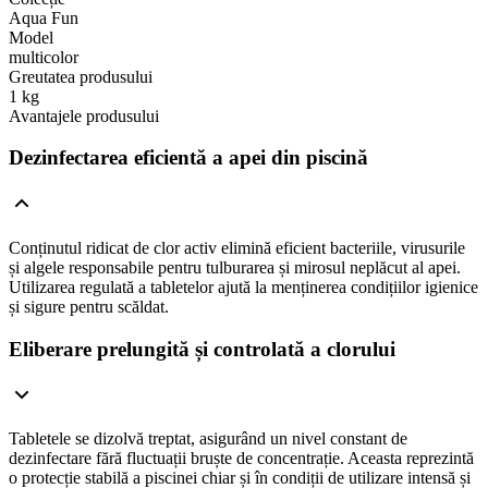
Aqua Fun
Model
multicolor
Greutatea produsului
1 kg
Avantajele produsului
Dezinfectarea eficientă a apei din piscină
Conținutul ridicat de clor activ elimină eficient bacteriile, virusurile
și algele responsabile pentru tulburarea și mirosul neplăcut al apei.
Utilizarea regulată a tabletelor ajută la menținerea condițiilor igienice
și sigure pentru scăldat.
Eliberare prelungită și controlată a clorului
Tabletele se dizolvă treptat, asigurând un nivel constant de
dezinfectare fără fluctuații bruște de concentrație. Aceasta reprezintă
o protecție stabilă a piscinei chiar și în condiții de utilizare intensă și