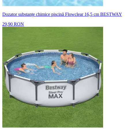
Dozator substanțe chimice piscină Flowclear 16,5 cm BESTWAY
29,90 RON