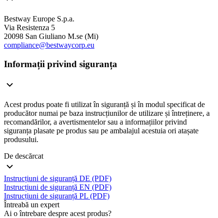
Bestway Europe S.p.a.
Via Resistenza 5
20098 San Giuliano M.se (Mi)
compliance@bestwaycorp.eu
Informații privind siguranța
Acest produs poate fi utilizat în siguranță și în modul specificat de
producător numai pe baza instrucțiunilor de utilizare și întreținere, a
recomandărilor, a avertismentelor sau a informațiilor privind
siguranța plasate pe produs sau pe ambalajul acestuia ori atașate
produsului.
De descărcat
Instrucțiuni de siguranță DE (PDF)
Instrucțiuni de siguranță EN (PDF)
Instrucțiuni de siguranță PL (PDF)
Întreabă un expert
Ai o întrebare despre acest produs?