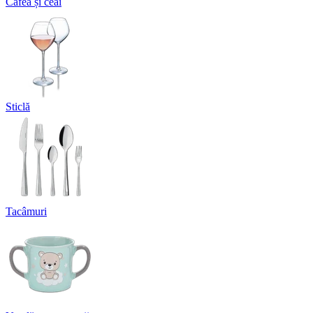
Cafea și ceai
Sticlă
Tacâmuri