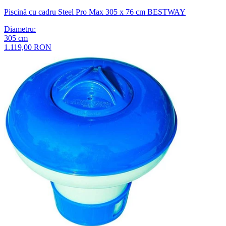
Piscină cu cadru Steel Pro Max 305 x 76 cm BESTWAY
Diametru
:
305
cm
1.119,00 RON