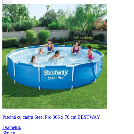
Piscină cu cadru Steel Pro 366 x 76 cm BESTWAY
Diametru
:
366
cm