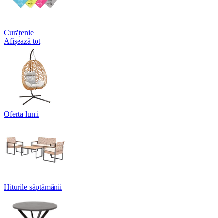
Curățenie
Afișează tot
Oferta lunii
Hiturile săptămânii