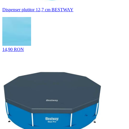
Dispenser plutitor 12,7 cm BESTWAY
14,90 RON