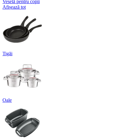
Veselă pentru copii
Afișează tot
Tigăi
Oale