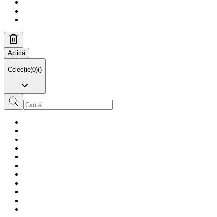
Aplică
Colecție
(
0
)
(
)