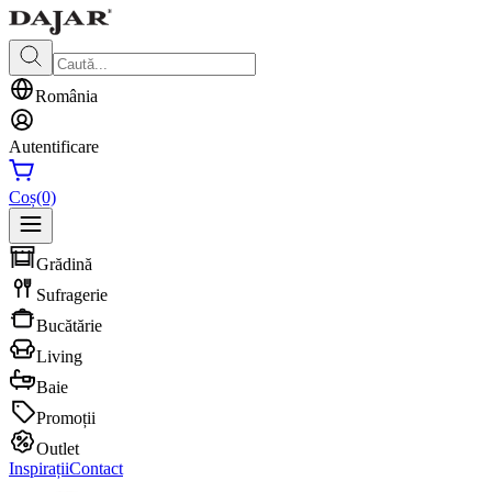
România
Autentificare
Coș
(0)
Grădină
Sufragerie
Bucătărie
Living
Baie
Promoții
Outlet
Inspirații
Contact