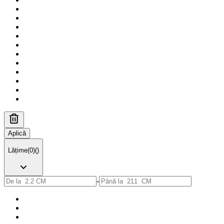
Aplică
Lățime
(
0
)
(
)
-