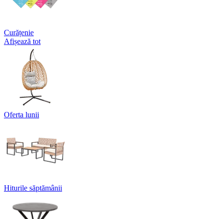
Curățenie
Afișează tot
Oferta lunii
Hiturile săptămânii