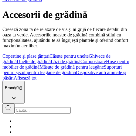
Accesorii de grădină
Creează zona ta de relaxare de vis și ai grijă de fiecare detaliu din
oaza ta verde. Accesoriile noastre de grădină combină stilul cu
funcționalitatea, ajutându-te să îngrijești plantele și oferind confort
maxim în aer liber.
Copertine și plase țânțari
Căsuțe pentru unelte
Ghivece de
grădină
Unelte de grădină
Lăzi de grădină
Compostoare
Huse pentru
mobilier de grădină
Măsuțe de grădină pentru leagăne
Suporturi
pentru șezut pentru leagăne de grădină
Dispozitive anti animale și
păsări
Afișează tot
Brand
(
0
)
(
)