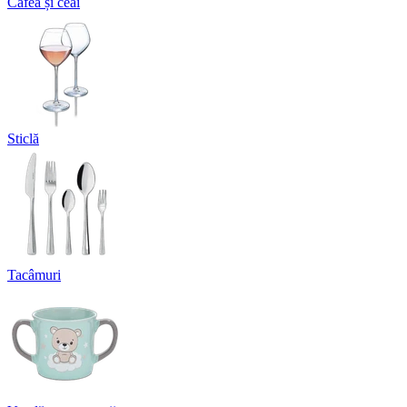
Cafea și ceai
Sticlă
Tacâmuri