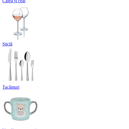
Cafea și ceai
Sticlă
Tacâmuri