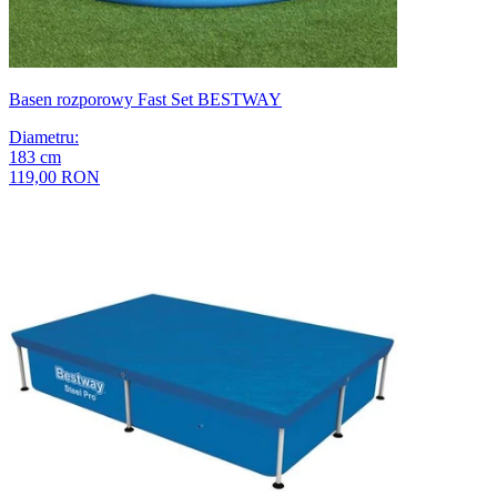
Basen rozporowy Fast Set BESTWAY
Diametru
:
183
cm
119,00 RON