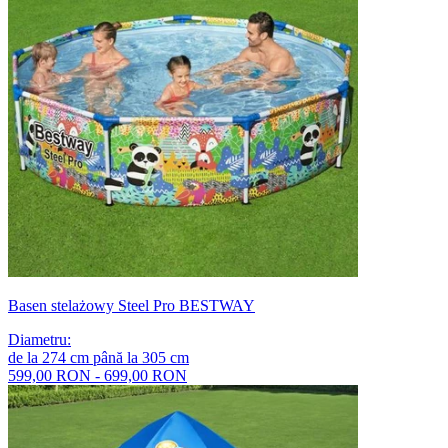
Basen stelażowy Steel Pro BESTWAY
Diametru
:
de la
274
cm
până la
305
cm
599,00 RON - 699,00 RON