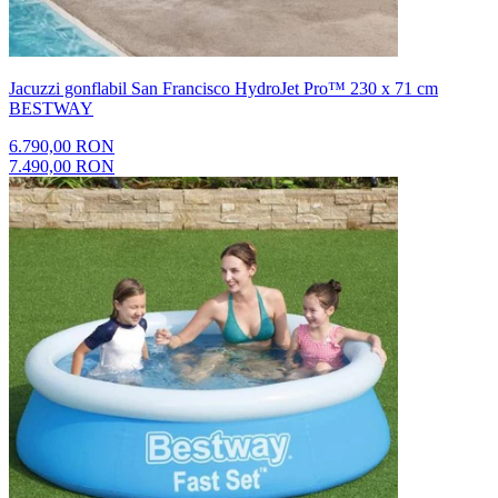
Jacuzzi gonflabil San Francisco HydroJet Pro™ 230 x 71 cm
BESTWAY
6.790,00 RON
7.490,00 RON