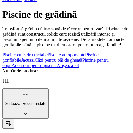
Piscine de grădină
Transformă grădina într-o zonă de răcorire pentru vară. Piscinele de
grădină sunt construcții solide care rezistă utilizării intense și
presiunii apei timp de mai multe sezoane. De la modele compacte
gonflabile până la piscine mari cu cadru pentru întreaga familie!
Piscine cu cadru metalic
Piscine autoportante
Piscine
gonflabile
Jacuzzi
Căzi pentru băi de gheață
Piscine pentru
copii
Accesorii pentru piscină
Afișează tot
Număr de produse
:
111
Sortează:
Recomandate