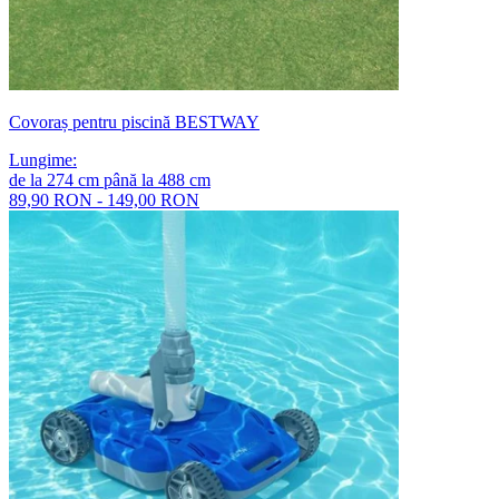
Covoraș pentru piscină BESTWAY
Lungime
:
de la
274
cm
până la
488
cm
89,90 RON - 149,00 RON