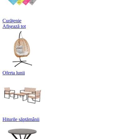
Curățenie
Afișează tot
Oferta lunii
Hiturile săptămânii