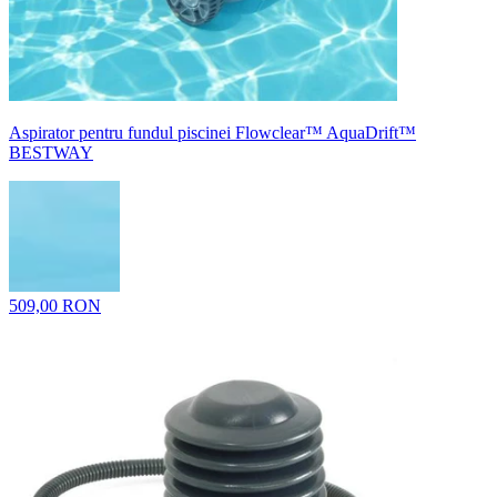
Aspirator pentru fundul piscinei Flowclear™ AquaDrift™
BESTWAY
509,00 RON