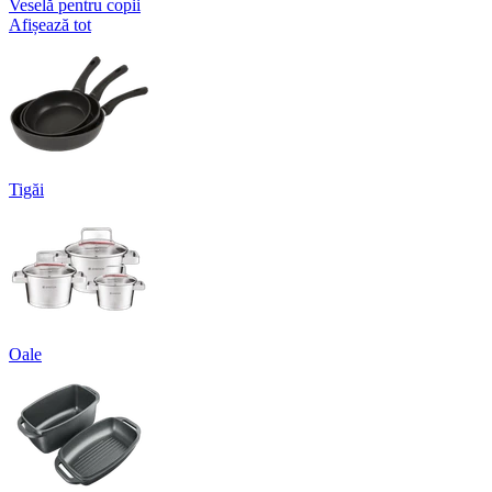
Veselă pentru copii
Afișează tot
Tigăi
Oale