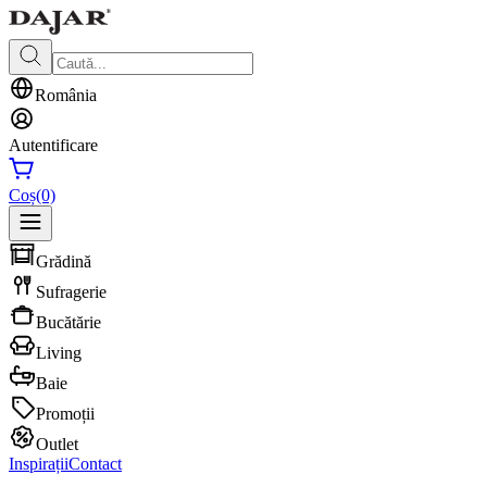
România
Autentificare
Coș
(0)
Grădină
Sufragerie
Bucătărie
Living
Baie
Promoții
Outlet
Inspirații
Contact