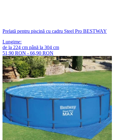
Prelată pentru piscină cu cadru Steel Pro BESTWAY
Lungime
:
de la
224
cm
până la
304
cm
51,90 RON - 66,90 RON