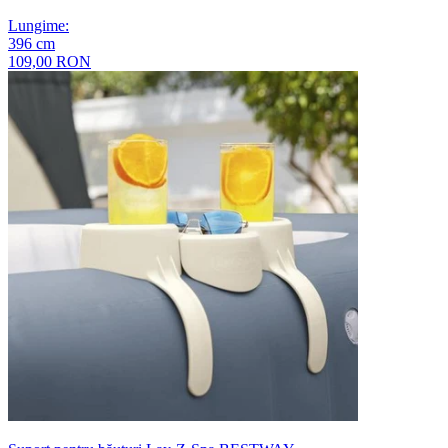
Lungime
:
396
cm
109,00 RON