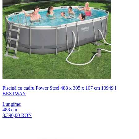
Piscină cu cadru Power Steel 488 x 305 x 107 cm 10949 l
BESTWAY
Lungime
:
488
cm
3.390,00 RON