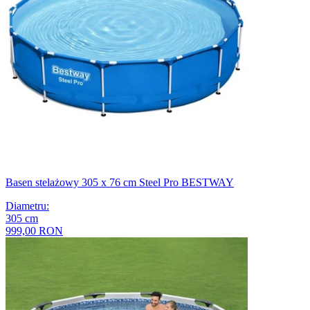
Basen stelażowy 305 x 76 cm Steel Pro BESTWAY
Diametru
:
305
cm
999,00 RON