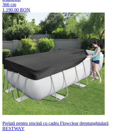
366
cm
1.190,00 RON
Prelată pentru piscină cu cadru Flowclear dreptunghiulară
BESTWAY