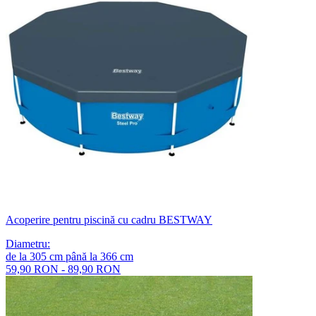
Acoperire pentru piscină cu cadru BESTWAY
Diametru
:
de la
305
cm
până la
366
cm
59,90 RON - 89,90 RON