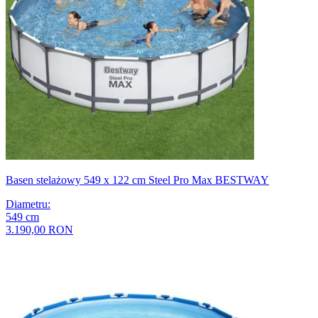
Basen stelażowy 549 x 122 cm Steel Pro Max BESTWAY
Diametru
:
549
cm
3.190,00 RON