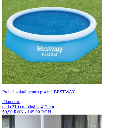
Prelată solară pentru piscină BESTWAY
Diametru
:
de la
210
cm
până la
417
cm
59,90 RON - 149,00 RON