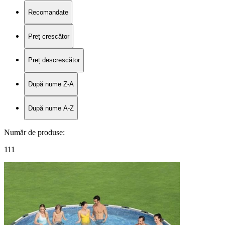
Recomandate
Preț crescător
Preț descrescător
După nume Z-A
După nume A-Z
Număr de produse
:
111