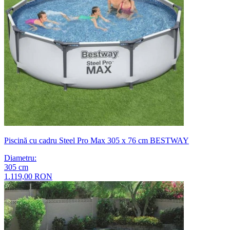
Piscină cu cadru Steel Pro Max 305 x 76 cm BESTWAY
Diametru
:
305
cm
1.119,00 RON