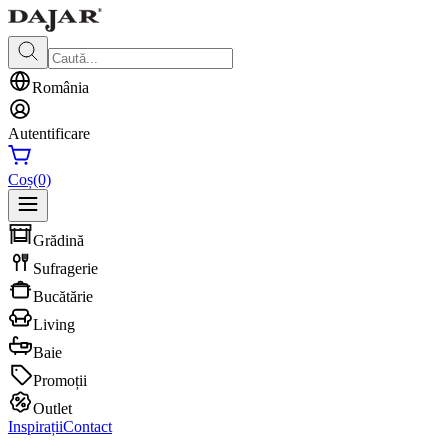
România
Autentificare
Coș
(0)
Grădină
Sufragerie
Bucătărie
Living
Baie
Promoții
Outlet
Inspirații
Contact