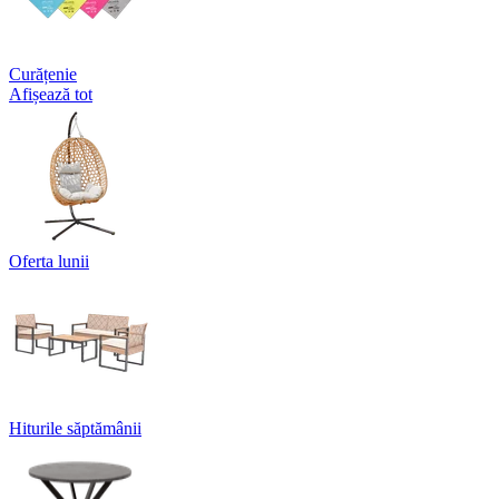
Curățenie
Afișează tot
Oferta lunii
Hiturile săptămânii