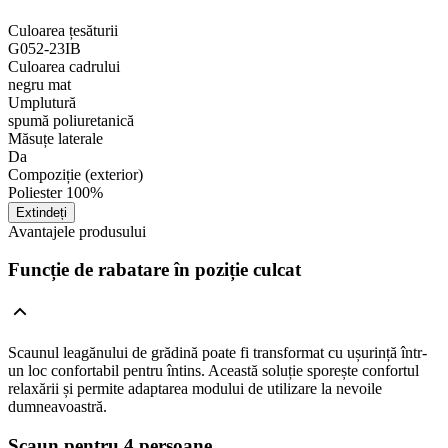
Culoarea țesăturii
G052-23IB
Culoarea cadrului
negru mat
Umplutură
spumă poliuretanică
Măsuțe laterale
Da
Compoziție (exterior)
Poliester 100%
Extindeți
Avantajele produsului
Funcție de rabatare în poziție culcat
Scaunul leagănului de grădină poate fi transformat cu ușurință într-
un loc confortabil pentru întins. Această soluție sporește confortul
relaxării și permite adaptarea modului de utilizare la nevoile
dumneavoastră.
Scaun pentru 4 persoane