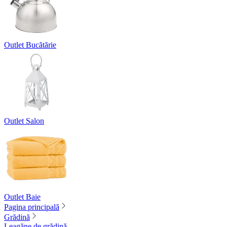
Outlet Bucătărie
Outlet Salon
Outlet Baie
Pagina principală
Grădină
Leagăne de grădină