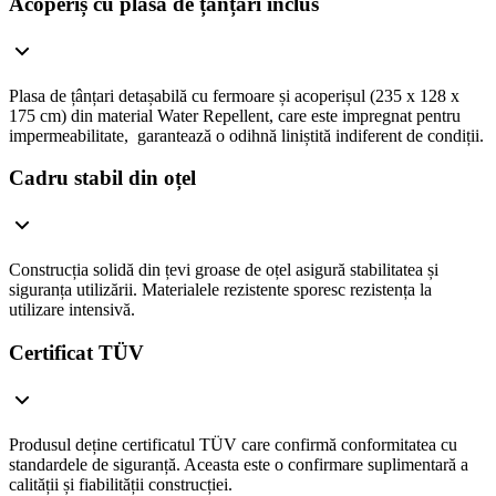
Acoperiș cu plasă de țânțari inclus
Plasa de țânțari detașabilă cu fermoare și acoperișul (235 x 128 x
175 cm) din material Water Repellent, care este impregnat pentru
impermeabilitate, garantează o odihnă liniștită indiferent de condiții.
Cadru stabil din oțel
Construcția solidă din țevi groase de oțel asigură stabilitatea și
siguranța utilizării. Materialele rezistente sporesc rezistența la
utilizare intensivă.
Certificat TÜV
Produsul deține certificatul TÜV care confirmă conformitatea cu
standardele de siguranță. Aceasta este o confirmare suplimentară a
calității și fiabilității construcției.