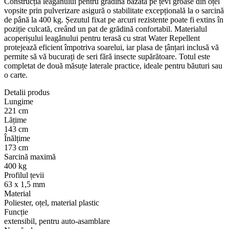
Construcția leagănului pentru grădină bazată pe țevi groase din oțel
vopsite prin pulverizare asigură o stabilitate excepțională la o sarcină
de până la 400 kg. Șezutul fixat pe arcuri rezistente poate fi extins în
poziție culcată, creând un pat de grădină confortabil. Materialul
acoperișului leagănului pentru terasă cu strat Water Repellent
protejează eficient împotriva soarelui, iar plasa de țânțari inclusă vă
permite să vă bucurați de seri fără insecte supărătoare. Totul este
completat de două măsuțe laterale practice, ideale pentru băuturi sau
o carte.
Detalii produs
Lungime
221 cm
Lățime
143 cm
Înălțime
173 cm
Sarcină maximă
400 kg
Profilul țevii
63 x 1,5 mm
Material
Poliester, oțel, material plastic
Funcție
extensibil, pentru auto-asamblare