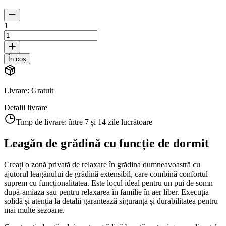
1
În coș
Livrare
:
Gratuit
Detalii livrare
Timp de livrare:
între 7 și 14 zile lucrătoare
Leagăn de grădină cu funcție de dormit
Creați o zonă privată de relaxare în grădina dumneavoastră cu
ajutorul leagănului de grădină extensibil, care combină confortul
suprem cu funcționalitatea. Este locul ideal pentru un pui de somn
după-amiaza sau pentru relaxarea în familie în aer liber. Execuția
solidă și atenția la detalii garantează siguranța și durabilitatea pentru
mai multe sezoane.