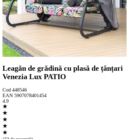
Leagăn de grădină cu plasă de țânțari
Venezia Lux PATIO
Cod
448546
EAN
5907078401454
4.9