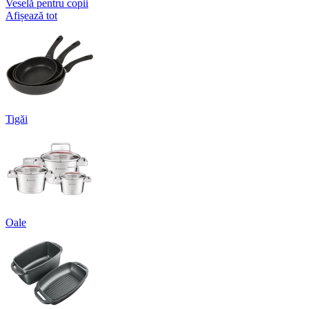
Veselă pentru copii
Afișează tot
Tigăi
Oale