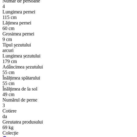
Număr de persoane
4
Lungimea pernei
115 cm
Lățimea pernei
60 cm
Grosimea pernei
9 cm
Tipul șezutului
arcuri
Lungimea șezutului
179 cm
Adâncimea șezutului
55 cm
Înălțimea spătarului
55 cm
Înălțimea de la sol
49 cm
Numărul de perne
3
Cotiere
da
Greutatea produsului
69 kg
Colecție