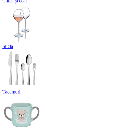
Cafea și ceai
Sticlă
Tacâmuri