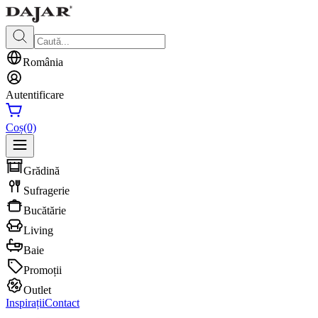
România
Autentificare
Coș
(0)
Grădină
Sufragerie
Bucătărie
Living
Baie
Promoții
Outlet
Inspirații
Contact