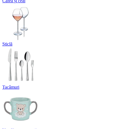
Cafea și ceai
Sticlă
Tacâmuri