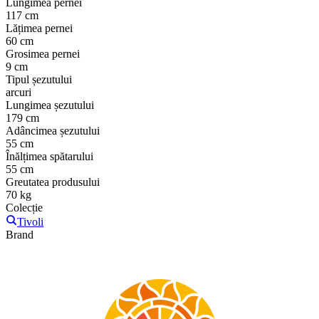
Lungimea pernei
117 cm
Lățimea pernei
60 cm
Grosimea pernei
9 cm
Tipul șezutului
arcuri
Lungimea șezutului
179 cm
Adâncimea șezutului
55 cm
Înălțimea spătarului
55 cm
Greutatea produsului
70 kg
Colecție
Tivoli
Brand