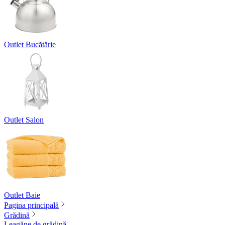
Outlet Bucătărie
Outlet Salon
Outlet Baie
Pagina principală
Grădină
Leagăne de grădină