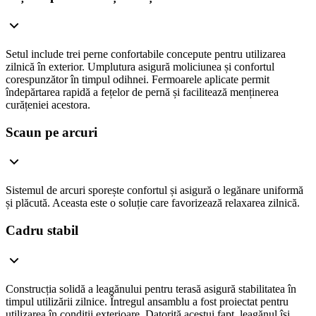
Setul include trei perne confortabile concepute pentru utilizarea
zilnică în exterior. Umplutura asigură moliciunea și confortul
corespunzător în timpul odihnei. Fermoarele aplicate permit
îndepărtarea rapidă a fețelor de pernă și facilitează menținerea
curățeniei acestora.
Scaun pe arcuri
Sistemul de arcuri sporește confortul și asigură o legănare uniformă
și plăcută. Aceasta este o soluție care favorizează relaxarea zilnică.
Cadru stabil
Construcția solidă a leagănului pentru terasă asigură stabilitatea în
timpul utilizării zilnice. Întregul ansamblu a fost proiectat pentru
utilizarea în condiții exterioare. Datorită acestui fapt, leagănul își