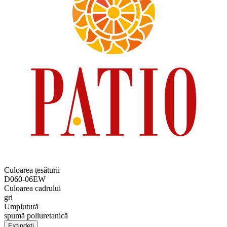
Culoarea țesăturii
D060-06EW
Culoarea cadrului
gri
Umplutură
spumă poliuretanică
Extindeți