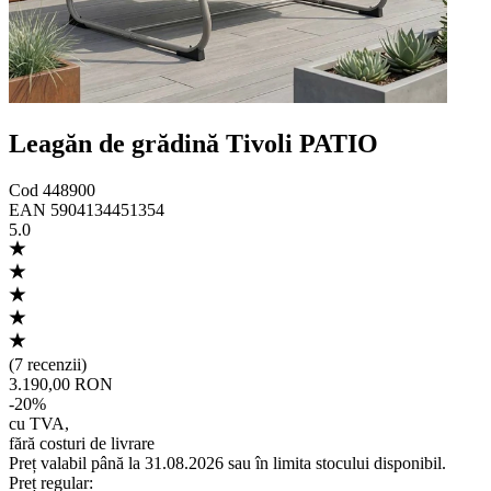
Leagăn de grădină Tivoli PATIO
Cod
448900
EAN
5904134451354
5.0
(
7 recenzii
)
3.190,00 RON
-
20
%
cu TVA
,
fără costuri de livrare
Preț valabil până la 31.08.2026 sau în limita stocului disponibil.
Preț regular
: