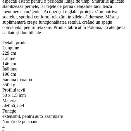
aspectul estetic pentru o perioadă lungă de timp. Șnururile aplicate
stabilizează pernele, iar fețele de pernă detașabile facilitează
menținerea curățeniei. Acoperișul reglabil protejează împotriva
soarelui, sporind confortul relaxării în zilele călduroase. Măsuța
suplimentară crește funcționalitatea setului, creând un spațiu
convenabil pentru relaxare. Produs fabricat în Polonia, cu atenție la
calitate și durabilitate.
Detalii produs
Lungime
229 cm
Lățime
146 cm
Înălțime
190 cm
Sarcină maximă
350 kg
Profilul țevii
50 x 1,5 mm
Material
olefină, oțel
Funcție
extensibil, pentru auto-asamblare
Număr de persoane
4