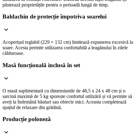
păstrează proprietățile pentru o perioadă lungă de timp.
Baldachin de protecție împotriva soarelui
Acoperișul reglabil (229 × 132 cm) limitează expunerea excesivă la
soare. Acesta permite utilizarea confortabilă a leagănului în zilele
călduroase.
Masă funcțională inclusă în set
O masă suplimentară cu dimensiunile de 48,5 x 24 x 48 cm și o
sarcină maximă de 5 kg sporește confortul utilizării și vă permite să
aveți la îndemână băuturi sau obiecte mici. Aceasta completează
spațiul de relaxare din grădină.
Producție poloneză