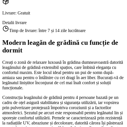
Livrare
:
Gratuit
Detalii livrare
Timp de livrare:
între 7 și 14 zile lucrătoare
Modern leagăn de grădină cu funcție de
dormit
Creați o zonă de relaxare luxoasă în grădina dumneavoastră datorită
leagănului de grădină extensibil spațios, care îmbină eleganța cu
confortul maxim. Este locul ideal pentru un pui de somn după-
amiaza sau pentru o întâlnire cu cei dragi în aer liber. Bucurați-vă de
legănatul liniștitor înconjurat de cel mai înalt confort și soluții
funcționale.
Construcția leagănului de grădină pentru 4 persoane bazată pe un
cadru de oțel asigură stabilitatea și siguranța utilizării, iar vopsirea
prin pulverizare protejează împotriva coroziunii și a factorilor
atmosferici. Șezutul pe arcuri este responsabil pentru legănatul lin și
sporește confortul utilizării. Pernele se caracterizează prin rezistență
la radiațiile UV, abraziune și decolorare, datorită cărora își păstrează