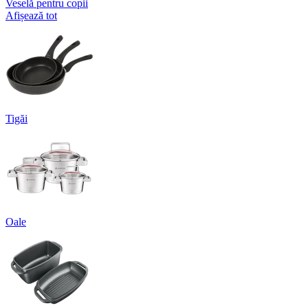
Veselă pentru copii
Afișează tot
Tigăi
Oale