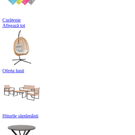
Curățenie
Afișează tot
Oferta lunii
Hiturile săptămânii