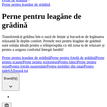
Perne de grădină
Perne pentru leagăne de grădină
Perne pentru leagăne de
grădină
Transformă-ți grădina într-o oază de liniște și bucură-te de legănarea
relaxantă în deplin confort. Pernele moi pentru leagăne de grădină
sunt soluția ideală pentru a reîmprospăta cu stil zona ta de relaxare și
pentru a asigura confortul întregii familii!
Perne pentru leagăne de grădină
Perne pentru fotolii de grădină
Perne
pentru scaune
Perne pentru șezlonguri
Pentru bănci
Perne pentru
șezut
Pentru fotolii suspendate
Pentru mobilier din ratan
Pentru
paleți
Afișează tot
Brand
(
0
)
(
)