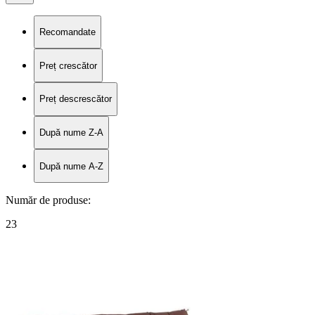
Recomandate
Preț crescător
Preț descrescător
După nume Z-A
După nume A-Z
Număr de produse
:
23