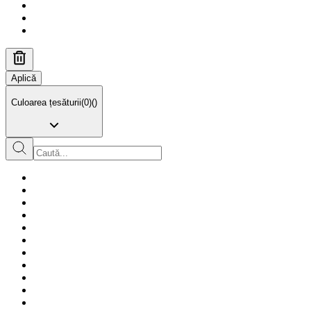
Aplică
Culoarea țesăturii
(
0
)
(
)