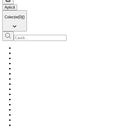
Aplică
Colecție
(
0
)
(
)