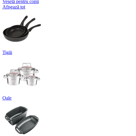
Veselă pentru copii
Afișează tot
Tigăi
Oale