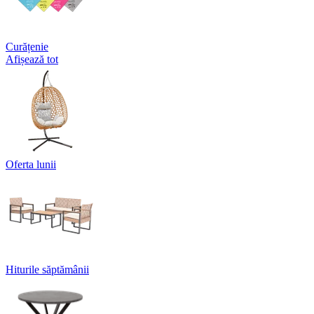
Curățenie
Afișează tot
Oferta lunii
Hiturile săptămânii