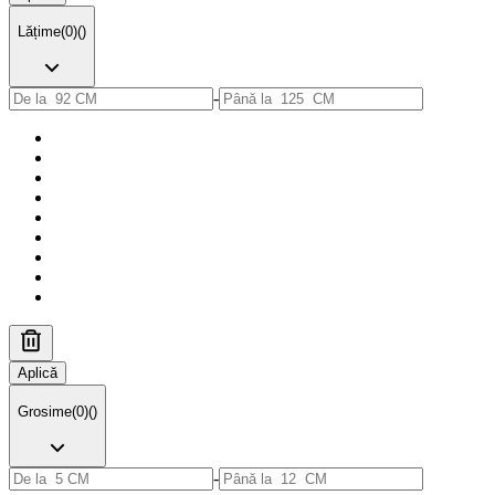
Lățime
(
0
)
(
)
-
Aplică
Grosime
(
0
)
(
)
-