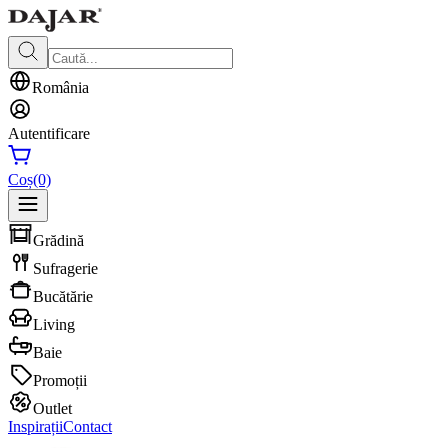
România
Autentificare
Coș
(0)
Grădină
Sufragerie
Bucătărie
Living
Baie
Promoții
Outlet
Inspirații
Contact