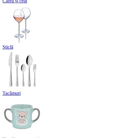
Cafea și ceai
Sticlă
Tacâmuri