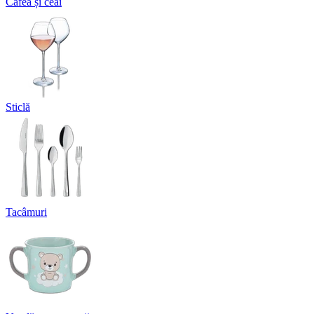
Cafea și ceai
Sticlă
Tacâmuri