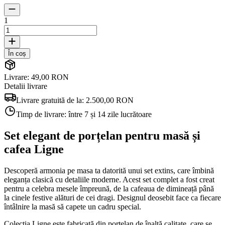
1
În coș
Livrare: 49,00 RON
Detalii livrare
Livrare gratuită de la:
2.500,00 RON
Timp de livrare:
între 7 și 14 zile lucrătoare
Set elegant de porțelan pentru masă și
cafea Ligne
Descoperă armonia pe masa ta datorită unui set extins, care îmbină
eleganța clasică cu detaliile moderne. Acest set complet a fost creat
pentru a celebra mesele împreună, de la cafeaua de dimineață până
la cinele festive alături de cei dragi. Designul deosebit face ca fiecare
întâlnire la masă să capete un cadru special.
Colecția Ligne este fabricată din porțelan de înaltă calitate, care se