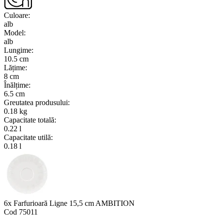
Culoare
:
alb
Model
:
alb
Lungime
:
10.5 cm
Lățime
:
8 cm
Înălțime
:
6.5 cm
Greutatea produsului
:
0.18 kg
Capacitate totală
:
0.22 l
Capacitate utilă
:
0.18 l
6x Farfurioară Ligne 15,5 cm AMBITION
Cod
75011