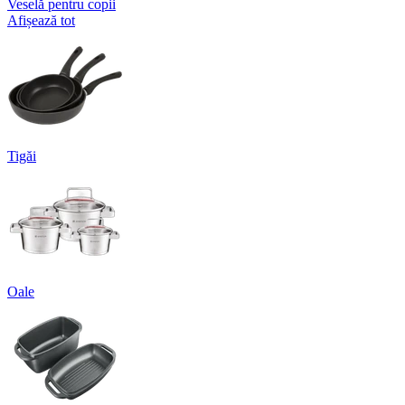
Veselă pentru copii
Afișează tot
Tigăi
Oale