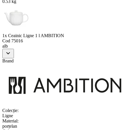
0.53 kg
1x Ceainic Ligne 1 l AMBITION
Cod
75016
alb
Brand
Colecție
:
Ligne
Material
:
porțelan