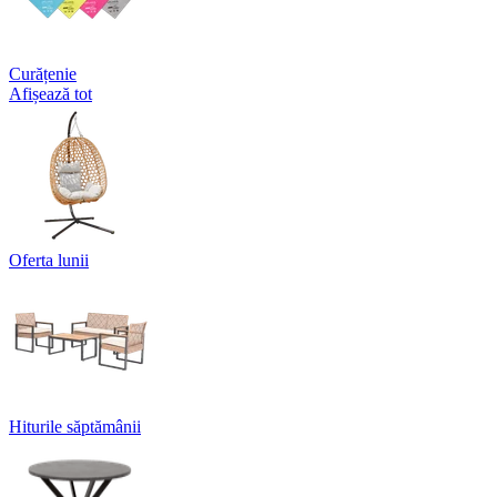
Curățenie
Afișează tot
Oferta lunii
Hiturile săptămânii