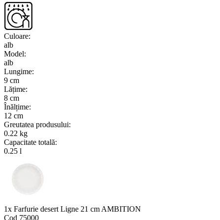
Culoare
:
alb
Model
:
alb
Lungime
:
9 cm
Lățime
:
8 cm
Înălțime
:
12 cm
Greutatea produsului
:
0.22 kg
Capacitate totală
:
0.25 l
1x Farfurie desert Ligne 21 cm AMBITION
Cod
75000