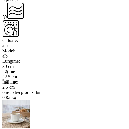
Culoare
:
alb
Model
:
alb
Lungime
:
30 cm
Lățime
:
22.5 cm
Înălțime
:
2.5 cm
Greutatea produsului
:
0.82 kg