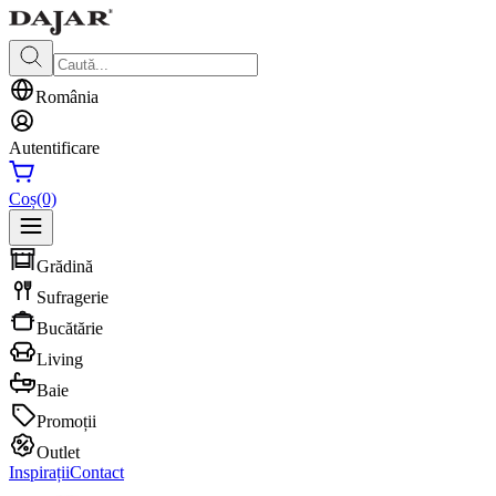
România
Autentificare
Coș
(0)
Grădină
Sufragerie
Bucătărie
Living
Baie
Promoții
Outlet
Inspirații
Contact