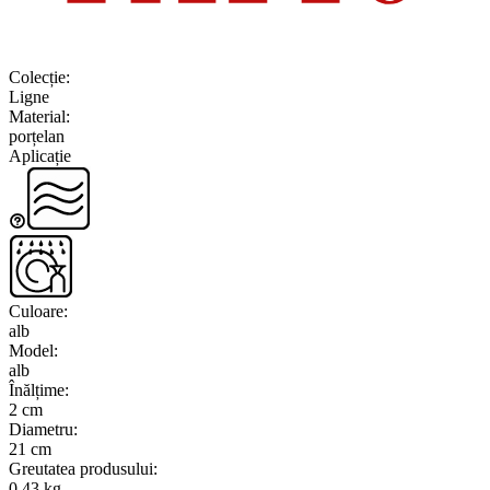
Colecție
:
Ligne
Material
:
porțelan
Aplicație
Culoare
:
alb
Model
:
alb
Înălțime
:
2 cm
Diametru
:
21 cm
Greutatea produsului
:
0.43 kg