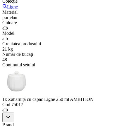
Colecție
Ligne
Material
porțelan
Culoare
alb
Model
alb
Greutatea produsului
21 kg
Număr de bucăți
48
Conținutul setului
1x Zaharniță cu capac Ligne 250 ml AMBITION
Cod
75017
alb
Brand