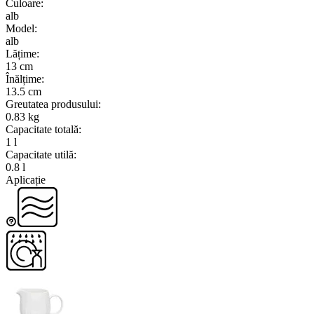
Culoare
:
alb
Model
:
alb
Lățime
:
13 cm
Înălțime
:
13.5 cm
Greutatea produsului
:
0.83 kg
Capacitate totală
:
1 l
Capacitate utilă
:
0.8 l
Aplicație