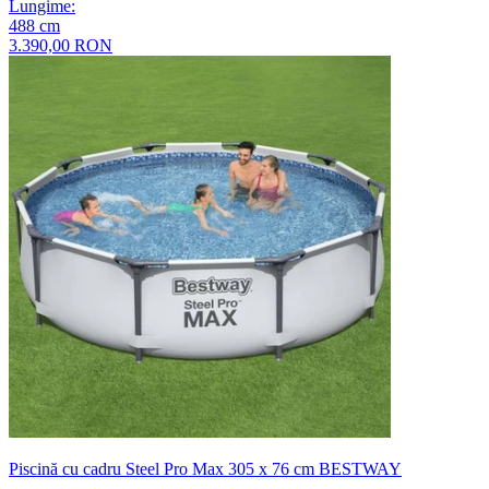
Lungime
:
488
cm
3.390,00 RON
Piscină cu cadru Steel Pro Max 305 x 76 cm BESTWAY