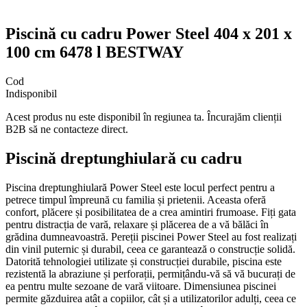
Piscină cu cadru Power Steel 404 x 201 x
100 cm 6478 l BESTWAY
Cod
Indisponibil
Acest produs nu este disponibil în regiunea ta. Încurajăm clienții
B2B să ne contacteze direct.
Piscină dreptunghiulară cu cadru
Piscina dreptunghiulară Power Steel este locul perfect pentru a
petrece timpul împreună cu familia și prietenii. Aceasta oferă
confort, plăcere și posibilitatea de a crea amintiri frumoase. Fiți gata
pentru distracția de vară, relaxare și plăcerea de a vă bălăci în
grădina dumneavoastră. Pereții piscinei Power Steel au fost realizați
din vinil puternic și durabil, ceea ce garantează o construcție solidă.
Datorită tehnologiei utilizate și construcției durabile, piscina este
rezistentă la abraziune și perforații, permițându-vă să vă bucurați de
ea pentru multe sezoane de vară viitoare. Dimensiunea piscinei
permite găzduirea atât a copiilor, cât și a utilizatorilor adulți, ceea ce