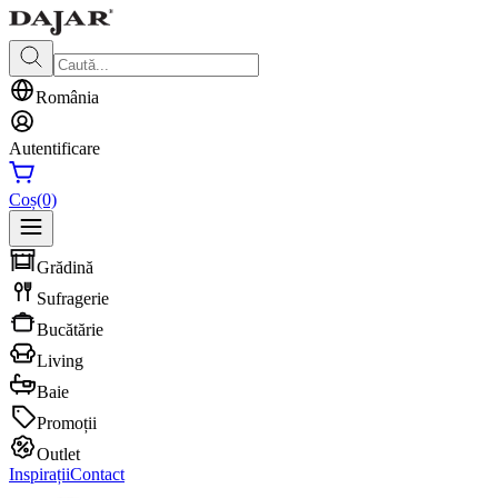
România
Autentificare
Coș
(0)
Grădină
Sufragerie
Bucătărie
Living
Baie
Promoții
Outlet
Inspirații
Contact