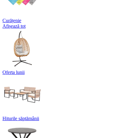
Curățenie
Afișează tot
Oferta lunii
Hiturile săptămânii