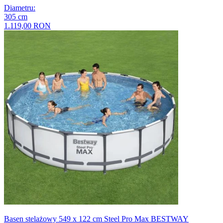
Diametru
:
305
cm
1.119,00 RON
Basen stelażowy 549 x 122 cm Steel Pro Max BESTWAY