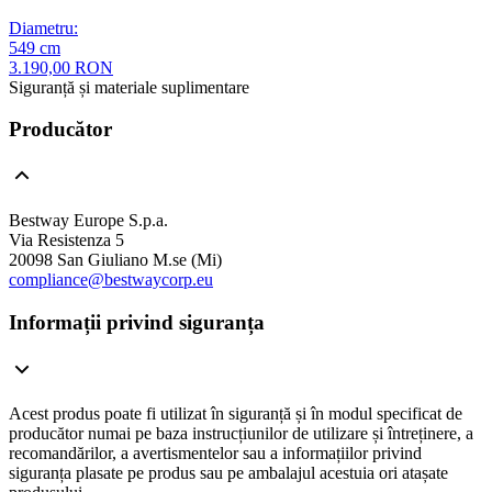
Diametru
:
549
cm
3.190,00 RON
Siguranță și materiale suplimentare
Producător
Bestway Europe S.p.a.
Via Resistenza 5
20098 San Giuliano M.se (Mi)
compliance@bestwaycorp.eu
Informații privind siguranța
Acest produs poate fi utilizat în siguranță și în modul specificat de
producător numai pe baza instrucțiunilor de utilizare și întreținere, a
recomandărilor, a avertismentelor sau a informațiilor privind
siguranța plasate pe produs sau pe ambalajul acestuia ori atașate