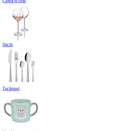
Cafea și ceai
Sticlă
Tacâmuri