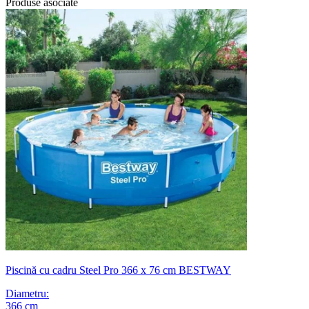
Produse asociate
Piscină cu cadru Steel Pro 366 x 76 cm BESTWAY
Diametru
:
366
cm