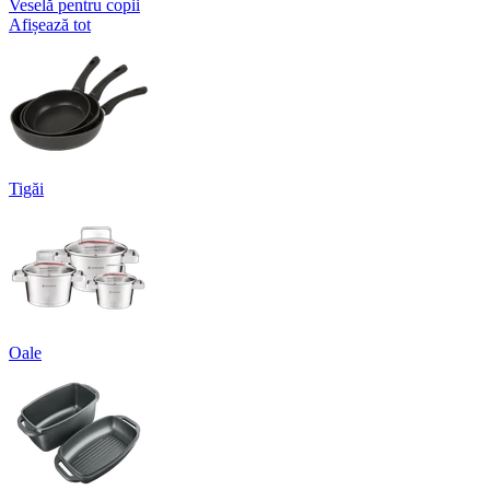
Veselă pentru copii
Afișează tot
Tigăi
Oale