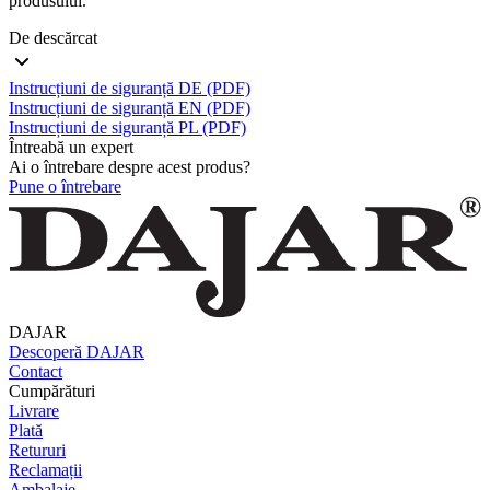
produsului.
De descărcat
Instrucțiuni de siguranță DE (PDF)
Instrucțiuni de siguranță EN (PDF)
Instrucțiuni de siguranță PL (PDF)
Întreabă un expert
Ai o întrebare despre acest produs?
Pune o întrebare
DAJAR
Descoperă DAJAR
Contact
Cumpărături
Livrare
Plată
Retururi
Reclamații
Ambalaje