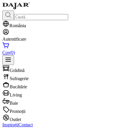
România
Autentificare
Coș
(0)
Grădină
Sufragerie
Bucătărie
Living
Baie
Promoții
Outlet
Inspirații
Contact