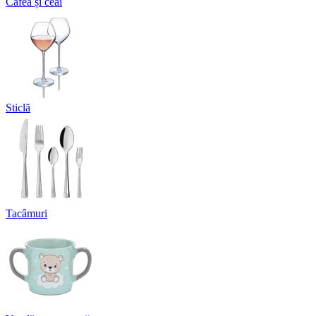
Cafea și ceai
Sticlă
Tacâmuri