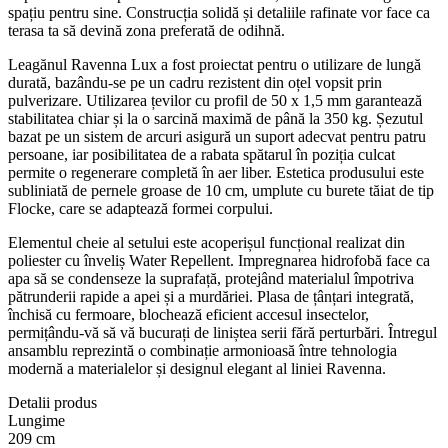
spațiu pentru sine. Construcția solidă și detaliile rafinate vor face ca
terasa ta să devină zona preferată de odihnă.
Leagănul Ravenna Lux a fost proiectat pentru o utilizare de lungă
durată, bazându-se pe un cadru rezistent din oțel vopsit prin
pulverizare. Utilizarea țevilor cu profil de 50 x 1,5 mm garantează
stabilitatea chiar și la o sarcină maximă de până la 350 kg. Șezutul
bazat pe un sistem de arcuri asigură un suport adecvat pentru patru
persoane, iar posibilitatea de a rabata spătarul în poziția culcat
permite o regenerare completă în aer liber. Estetica produsului este
subliniată de pernele groase de 10 cm, umplute cu burete tăiat de tip
Flocke, care se adaptează formei corpului.
Elementul cheie al setului este acoperișul funcțional realizat din
poliester cu înveliș Water Repellent. Impregnarea hidrofobă face ca
apa să se condenseze la suprafață, protejând materialul împotriva
pătrunderii rapide a apei și a murdăriei. Plasa de țânțari integrată,
închisă cu fermoare, blochează eficient accesul insectelor,
permițându-vă să vă bucurați de liniștea serii fără perturbări. Întregul
ansamblu reprezintă o combinație armonioasă între tehnologia
modernă a materialelor și designul elegant al liniei Ravenna.
Detalii produs
Lungime
209 cm