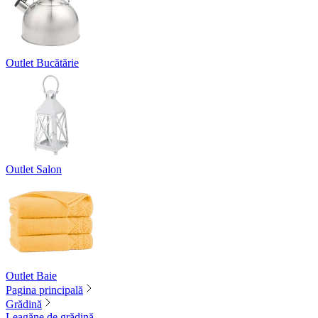
Outlet Bucătărie
Outlet Salon
Outlet Baie
Pagina principală
Grădină
Leagăne de grădină