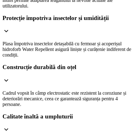
întins permite adaptarea leagănului la nevoile actuale ale
utilizatorului.
Protecție împotriva insectelor și umidității
Plasa împotriva insectelor detașabilă cu fermoar și acoperișul
hidroforb Water Repellent asigură liniște și curățenie indiferent de
condiții.
Construcție durabilă din oțel
Cadrul vopsit în câmp electrostatic este rezistent la coroziune și
deteriorări mecanice, ceea ce garantează siguranța pentru 4
persoane.
Calitate înaltă a umpluturii