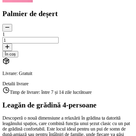
Palmier de deșert
1
În coș
Livrare
:
Gratuit
Detalii livrare
Timp de livrare:
între 7 și 14 zile lucrătoare
Leagăn de grădină 4-persoane
Descoperă o nouă dimensiune a relaxării în grădina ta datorită
leagănului spațios, care combină funcția unui șezut clasic cu un pat
de grădină confortabil. Este locul ideal pentru un pui de somn de
după-amiază sau pentru întâlniri de familie, unde fiecare va găsi