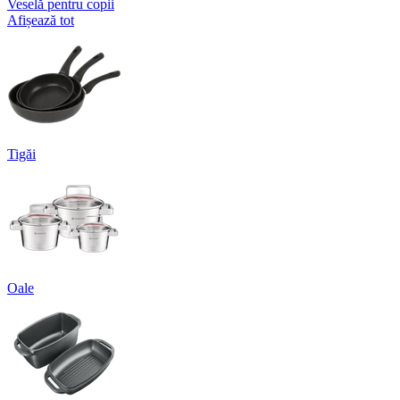
Veselă pentru copii
Afișează tot
Tigăi
Oale