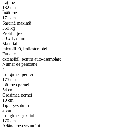
Lățime
132 cm
Înălțime
171 cm
Sarcină maximă
350 kg
Profilul țevii
50 x 1,5 mm
Material
microfibră, Poliester, oțel
Funcție
extensibil, pentru auto-asamblare
Număr de persoane
4
Lungimea pernei
175 cm
Lățimea pernei
54 cm
Grosimea pernei
10 cm
Tipul șezutului
arcuri
Lungimea șezutului
170 cm
Adâncimea șezutului