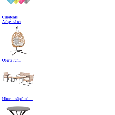
Curățenie
Afișează tot
Oferta lunii
Hiturile săptămânii