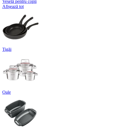
Veselă pentru copii
Afișează tot
Tigăi
Oale