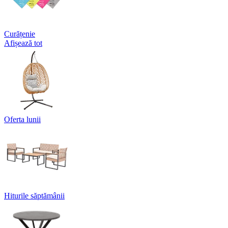
Curățenie
Afișează tot
Oferta lunii
Hiturile săptămânii