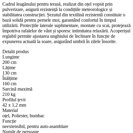
Cadrul leagănului pentru terasă, realizat din oțel vopsit prin
pulverizare, asigură rezistență la condițiile meteorologice și
stabilitatea construcției. Șezutul din textilină rezistentă constituie o
bază solidă pentru pernele moi, garantând confortul în timpul
utilizării. Protecțiile laterale suplimentare, montate cu scai, protejează
împotriva rafalelor de vânt și sporesc intimitatea relaxării. Acoperișul
reglabil permite ajustarea unghiului de înclinare în funcție de
expunerea actuală la soare, asigurând umbră în zilele însorite.
Detalii produs
Lungime
200 cm
Lățime
130 cm
Înălțime
160 cm
Sarcină maximă
210 kg
Profilul țevii
42 x 1,2 mm
Material
oțel, Poliester, bumbac
Funcție
neextensibil, pentru auto-asamblare
Număr de persoane