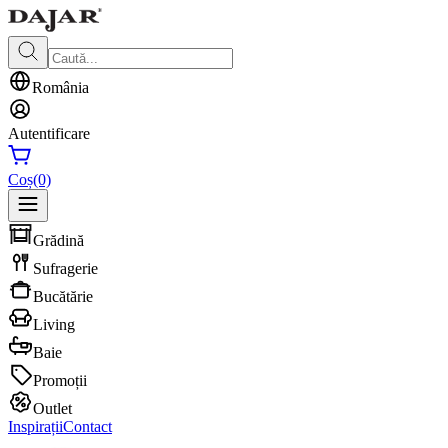
România
Autentificare
Coș
(0)
Grădină
Sufragerie
Bucătărie
Living
Baie
Promoții
Outlet
Inspirații
Contact