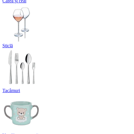
Cafea și ceai
Sticlă
Tacâmuri