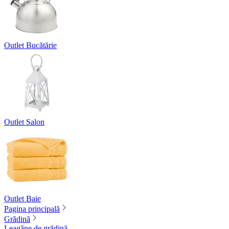
Outlet Bucătărie
Outlet Salon
Outlet Baie
Pagina principală
Grădină
Leagăne de grădină