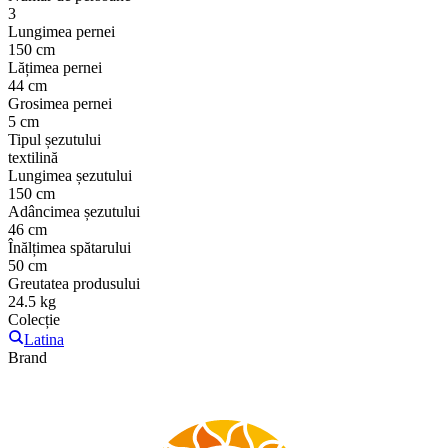
3
Lungimea pernei
150 cm
Lățimea pernei
44 cm
Grosimea pernei
5 cm
Tipul șezutului
textilină
Lungimea șezutului
150 cm
Adâncimea șezutului
46 cm
Înălțimea spătarului
50 cm
Greutatea produsului
24.5 kg
Colecție
Latina
Brand