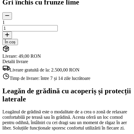
Gri închis cu frunze lime
1
În coș
Livrare: 49,00 RON
Detalii livrare
Livrare gratuită de la:
2.500,00 RON
Timp de livrare:
între 7 și 14 zile lucrătoare
Leagăn de grădină cu acoperiș și protecții
laterale
Leagănul de grădină este o modalitate de a crea o zonă de relaxare
confortabilă pe terasă sau în grădină. Acesta oferă un loc comod
pentru odihnă, întâlniri cu cei dragi sau un moment de răgaz în aer
liber. Soluțiile funcționale sporesc confortul utilizării în fiecare zi.