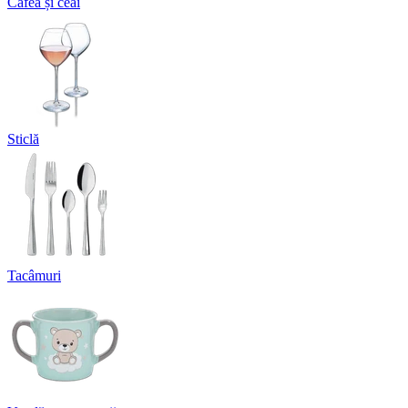
Cafea și ceai
Sticlă
Tacâmuri