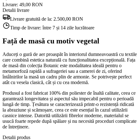
Livrare: 49,00 RON
Detalii livrare
Livrare gratuită de la:
2.500,00 RON
Timp de livrare:
între 7 și 14 zile lucrătoare
Față de masă cu motiv vegetal
Aduceți o gură de aer proaspăt în interiorul dumneavoastră cu textile
care combină estetica naturală cu funcționalitatea excepțională. Fața
de masă din colecția Botanic este modalitatea ideală pentru o
metamorfoză rapidă a sufrageriei sau a camerei de zi, oferind
întâlnirilor la masă un cadru plin de armonie. Se potrivește perfect
atât cu vesela clasică, cât și cu cea modernă.
Produsul a fost fabricat 100% din poliester de înaltă calitate, ceea ce
garantează longevitatea și aspectul său impecabil pentru o perioadă
lungă de timp. Țesătura se caracterizează printr-o rezistență ridicată
la abraziune și scămoșare, ceea ce este esențial în cazul utilizării
casnice intense. Datorită utilizării fibrelor moderne, materialul se
usucă foarte repede după spălare și nu necesită proceduri complicate
de întreținere.
Detalii produs