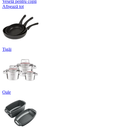
Veselă pentru copii
Afișează tot
Tigăi
Oale