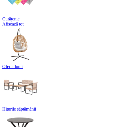
Curățenie
Afișează tot
Oferta lunii
Hiturile săptămânii