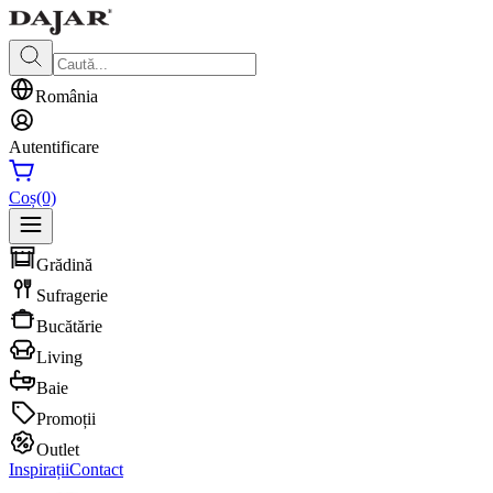
România
Autentificare
Coș
(0)
Grădină
Sufragerie
Bucătărie
Living
Baie
Promoții
Outlet
Inspirații
Contact