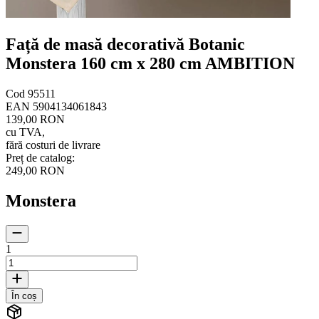
Față de masă decorativă Botanic
Monstera 160 cm x 280 cm AMBITION
Cod
95511
EAN
5904134061843
139,00 RON
cu TVA
,
fără costuri de livrare
Preț de catalog
:
249,00 RON
Monstera
1
În coș