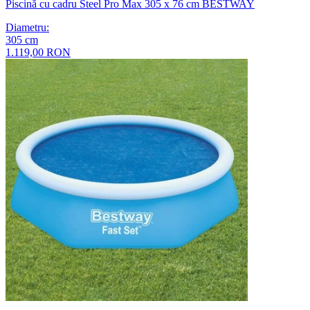
Piscină cu cadru Steel Pro Max 305 x 76 cm BESTWAY
Diametru
:
305
cm
1.119,00 RON