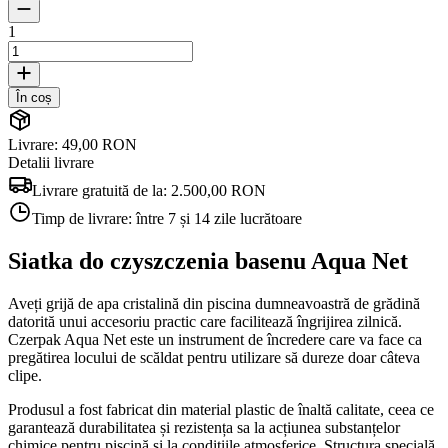
1
În coș
Livrare: 49,00 RON
Detalii livrare
Livrare gratuită de la:
2.500,00 RON
Timp de livrare:
între 7 și 14 zile lucrătoare
Siatka do czyszczenia basenu Aqua Net
Aveți grijă de apa cristalină din piscina dumneavoastră de grădină
datorită unui accesoriu practic care facilitează îngrijirea zilnică.
Czerpak Aqua Net este un instrument de încredere care va face ca
pregătirea locului de scăldat pentru utilizare să dureze doar câteva
clipe.
Produsul a fost fabricat din material plastic de înaltă calitate, ceea ce
garantează durabilitatea și rezistența sa la acțiunea substanțelor
chimice pentru piscină și la condițiile atmosferice. Structura specială