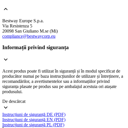
Bestway Europe S.p.a.
Via Resistenza 5
20098 San Giuliano M.se (Mi)
compliance@bestwaycorp.eu
Informații privind siguranța
Acest produs poate fi utilizat în siguranță și în modul specificat de
producător numai pe baza instrucțiunilor de utilizare și întreținere, a
recomandărilor, a avertismentelor sau a informațiilor privind
siguranța plasate pe produs sau pe ambalajul acestuia ori atașate
produsului.
De descărcat
Instrucțiuni de siguranță DE (PDF)
Instrucțiuni de siguranță EN (PDF)
Instrucțiuni de siguranță PL (PDF)