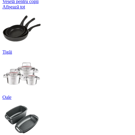
Veselă pentru copii
Afișează tot
Tigăi
Oale