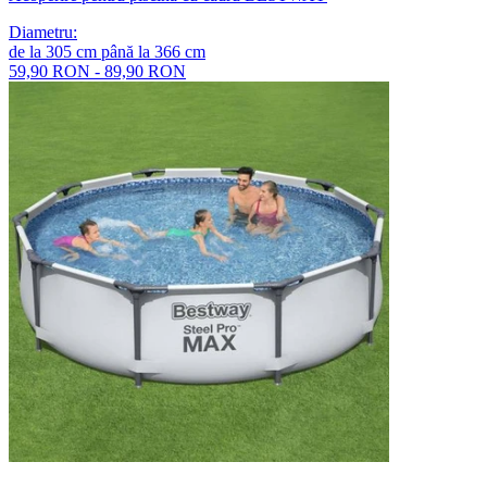
Diametru
:
de la
305
cm
până la
366
cm
59,90 RON - 89,90 RON