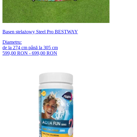
Basen stelażowy Steel Pro BESTWAY
Diametru
:
de la
274
cm
până la
305
cm
599,00 RON - 699,00 RON