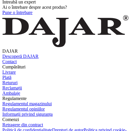
Întreabă un expert
Ai o întrebare despre acest produs?
Pune o întrebare
DAJAR
Descoperă DAJAR
Contact
Cumpărături
Livrare
Plată
Retururi
Reclamații
Ambalaje
Regulamente
Regulamentul magazinului
Regulamentul opiniilor
Informații privind siguranța
Comenzi
Retragere din contract
Politică de confidențialitate
Drepturi de autor
Politica privind cookie-