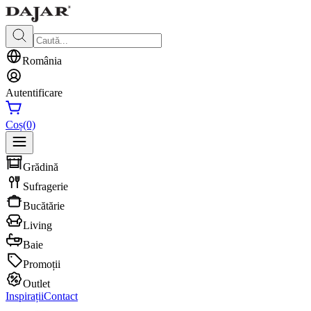
România
Autentificare
Coș
(0)
Grădină
Sufragerie
Bucătărie
Living
Baie
Promoții
Outlet
Inspirații
Contact