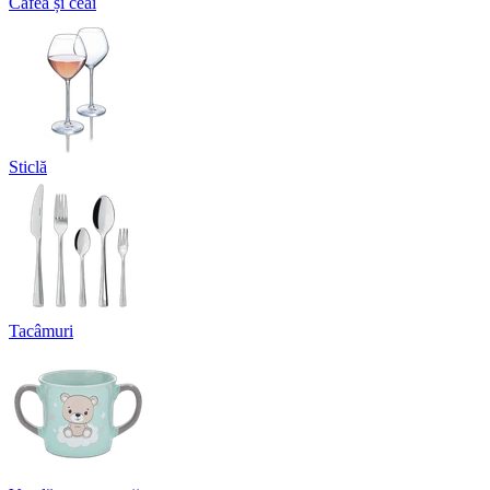
Cafea și ceai
Sticlă
Tacâmuri