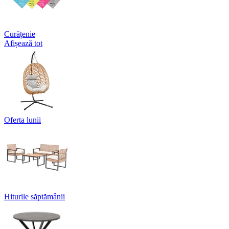
Curățenie
Afișează tot
Oferta lunii
Hiturile săptămânii