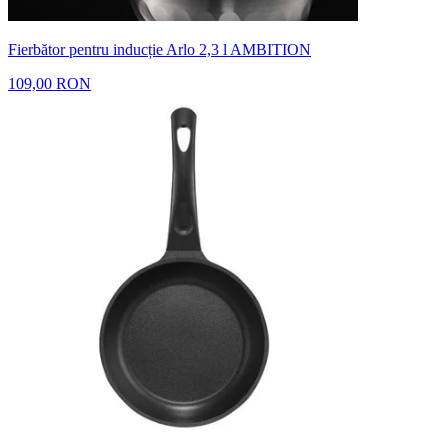
Fierbător pentru inducție Arlo 2,3 l AMBITION
109,00 RON