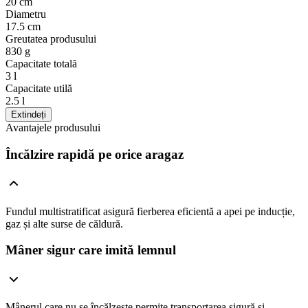
20 cm
Diametru
17.5 cm
Greutatea produsului
830 g
Capacitate totală
3 l
Capacitate utilă
2.5 l
Extindeți
Avantajele produsului
Încălzire rapidă pe orice aragaz
Fundul multistratificat asigură fierberea eficientă a apei pe inducție,
gaz și alte surse de căldură.
Mâner sigur care imită lemnul
Mânerul care nu se încălzește permite transportarea sigură și