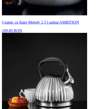
Ceainic cu fluier Melody 2,5 l satinat AMBITION
109,00 RON