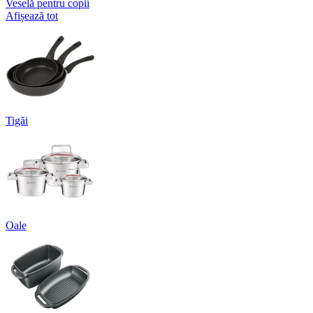
Veselă pentru copii
Afișează tot
Tigăi
Oale