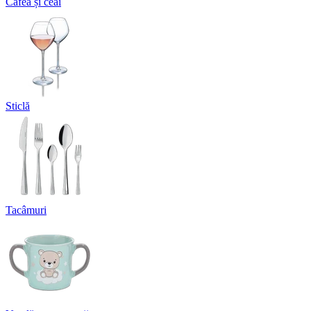
Cafea și ceai
Sticlă
Tacâmuri