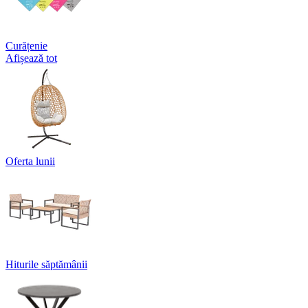
Curățenie
Afișează tot
Oferta lunii
Hiturile săptămânii