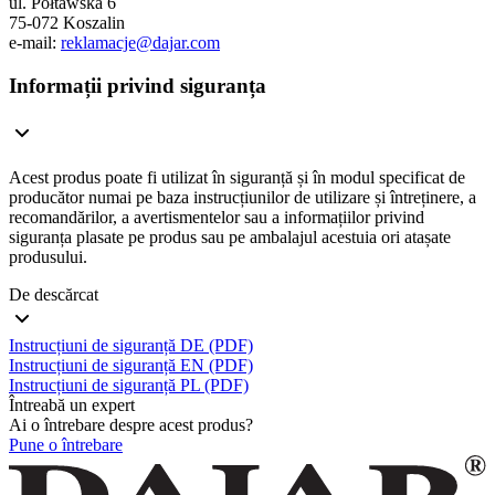
ul. Połtawska 6
75-072 Koszalin
e-mail:
reklamacje@dajar.com
Informații privind siguranța
Acest produs poate fi utilizat în siguranță și în modul specificat de
producător numai pe baza instrucțiunilor de utilizare și întreținere, a
recomandărilor, a avertismentelor sau a informațiilor privind
siguranța plasate pe produs sau pe ambalajul acestuia ori atașate
produsului.
De descărcat
Instrucțiuni de siguranță DE (PDF)
Instrucțiuni de siguranță EN (PDF)
Instrucțiuni de siguranță PL (PDF)
Întreabă un expert
Ai o întrebare despre acest produs?
Pune o întrebare