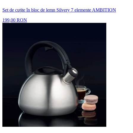
Set de cuțite în bloc de lemn Silvery 7 elemente AMBITION
199,00 RON