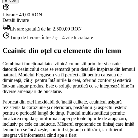
În coș
Livrare: 49,00 RON
Detalii livrare
Livrare gratuită de la:
2.500,00 RON
Timp de livrare:
între 7 și 14 zile lucrătoare
Ceainic din oțel cu elemente din lemn
Combinați funcționalitatea zilnică cu un stil primitor și casnic
datorită ceainicului care se remarcă prin detaliile inspirate din lemnul
natural. Modelul Ferguson va fi perfect atât pentru cafeaua de
dimineață, cât și pentru întâlnirile la ceai, oferind confort și estetică
într-un singur produs. Este o soluție practică ce se integrează bine în
diverse amenajări de bucătărie.
Fabricat din oțel inoxidabil de înaltă calitate, ceainicul asigură
rezistență la coroziune și deteriorări, păstrându-și aspectul estetic
pentru o perioadă lungă de timp. Fundul multistratificat permite
încălzirea rapidă și uniformă a apei pe toate tipurile de aragazuri,
inclusiv pe cele cu inducție. Mânerul ergonomic cu finisaj care imită
lemnul nu se încălzește, sporind siguranța utilizării, iar fluierul
integrat vă informează când apa a fiert.