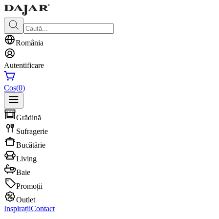
România
Autentificare
Coș
(0)
Grădină
Sufragerie
Bucătărie
Living
Baie
Promoții
Outlet
Inspirații
Contact