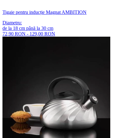
Tigaie pentru inducție Magnat AMBITION
Diametru
:
de la
18
cm
până la
30
cm
72,90 RON - 129,00 RON