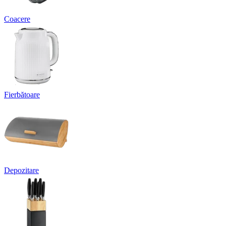
Coacere
Fierbătoare
Depozitare