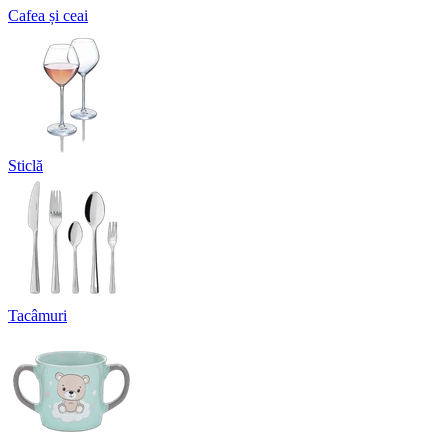
Cafea și ceai
Sticlă
Tacâmuri