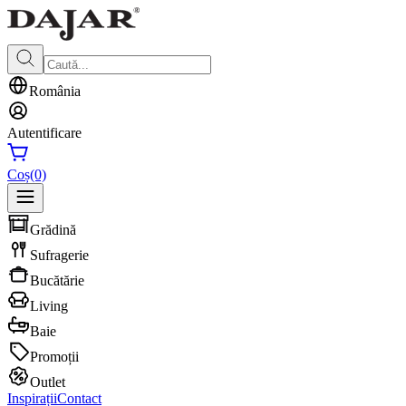
România
Autentificare
Coș
(0)
Grădină
Sufragerie
Bucătărie
Living
Baie
Promoții
Outlet
Inspirații
Contact