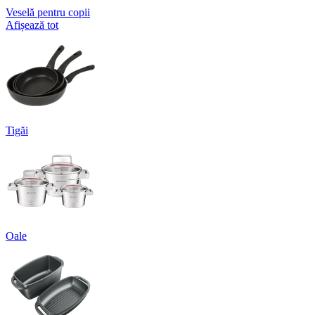
Veselă pentru copii
Afișează tot
Tigăi
Oale